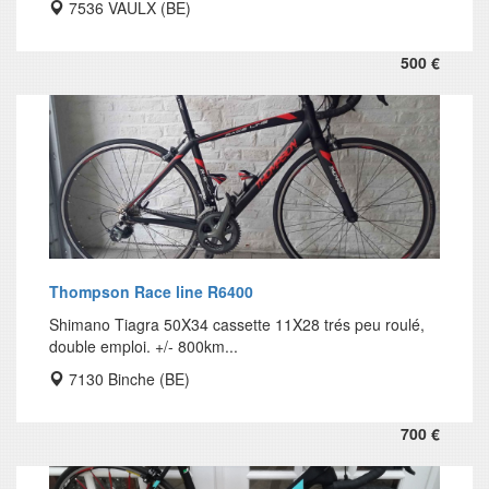
7536 VAULX (BE)
500 €
Thompson Race line R6400
Shimano Tiagra 50X34 cassette 11X28 trés peu roulé,
double emploi. +/- 800km...
7130 Binche (BE)
700 €